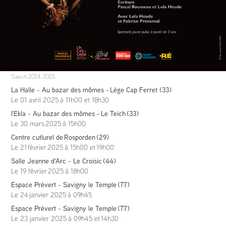
Saison
2024-2025
La Halle -
Au bazar des mômes
- Lège Cap Ferret (33)
Le 01 avril 2025
à 11h00 et 18h30
l'Ekla
-
Au bazar des mômes
-
Le Teich (33)
Le 30 mars 2025
à 15h00
Centre cutlurel de Rosporden
(29)
Le 21 février 2025
à 15h00 et 19h00
Salle Jeanne d'Arc - Le Croisic
(44)
Le 19 février 2025
à 18h00
Espace Prévert - Savigny le Temple
(77)
Le 24 janvier 2025
à 09h45
Espace Prévert - Savigny le Temple
(77)
Le 23 janvier 2025
à 09h45 et 14h30